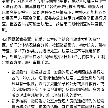
承诺书，对多人署名的来信和网络举报，承办人可选取其中一
人进行沟通，向其推选的1-2名代表进行核实告知。举报人可
以匿名提交报告。公司理解在某些情况下，举报人可能担心身
份暴露而选择匿名举报。纪委办公室将尽力对匿名举报进行调
查，但匿名举报可能因缺乏进一步信息而限制调查的深度和广
度。
4.3 问题线索处置
：纪委办公室应当结合问题线索所涉及地
区、部门总体情况综合分析，按照谈话函询、初步核实、暂存
待查、予以了结4类方式进行处置。线索处置不得拖延和积
压，处置意见应当在收到问题线索之日起1 个月内提出，并制
定处置方案，履行审批手续。
谈话函询：指通过谈话、发函的形式对问题线索进行处
置的一种方式。适用谈话函询的线索，主要是反映的问
题具有一般性，查清了只能给予轻处分或批评教育，或
者反映问题不实而予以澄清的；反映问题笼统，多为道
听途说或主观臆测，难以查证核实的线索。
初步核实：指纪委办公室对受理人员的违纪行为的线索
进行初步核查、证实的活动，其任务是了解问题线索是