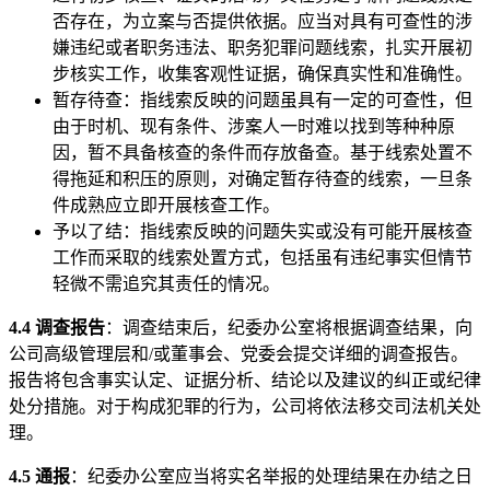
否存在，为立案与否提供依据。应当对具有可查性的涉
嫌违纪或者职务违法、职务犯罪问题线索，扎实开展初
步核实工作，收集客观性证据，确保真实性和准确性。
暂存待查：指线索反映的问题虽具有一定的可查性，但
由于时机、现有条件、涉案人一时难以找到等种种原
因，暂不具备核查的条件而存放备查。基于线索处置不
得拖延和积压的原则，对确定暂存待查的线索，一旦条
件成熟应立即开展核查工作。
予以了结：指线索反映的问题失实或没有可能开展核查
工作而采取的线索处置方式，包括虽有违纪事实但情节
轻微不需追究其责任的情况。
4.4 调查报告
：调查结束后，纪委办公室将根据调查结果，向
公司高级管理层和/或董事会、党委会提交详细的调查报告。
报告将包含事实认定、证据分析、结论以及建议的纠正或纪律
处分措施。对于构成犯罪的行为，公司将依法移交司法机关处
理。
4.5 通报
：纪委办公室应当将实名举报的处理结果在办结之日