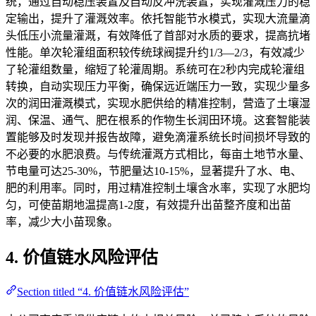
统，通过自动稳压装置及自动反冲洗装置，实现灌溉压力的稳
定输出，提升了灌溉效率。依托智能节水模式，实现大流量滴
头低压小流量灌溉，有效降低了首部对水质的要求，提高抗堵
性能。单次轮灌组面积较传统球阀提升约1/3—2/3，有效减少
了轮灌组数量，缩短了轮灌周期。系统可在2秒内完成轮灌组
转换，自动实现压力平衡，确保远近端压力一致，实现少量多
次的润田灌溉模式，实现水肥供给的精准控制，营造了土壤湿
润、保温、通气、肥在根系的作物生长润田环境。这套智能装
置能够及时发现并报告故障，避免滴灌系统长时间损坏导致的
不必要的水肥浪费。与传统灌溉方式相比，每亩土地节水量、
节电量可达25-30%，节肥量达10-15%，显著提升了水、电、
肥的利用率。同时，用过精准控制土壤含水率，实现了水肥均
匀，可使苗期地温提高1-2度，有效提升出苗整齐度和出苗
率，减少大小苗现象。
4. 价值链水风险评估
Section titled “4. 价值链水风险评估”