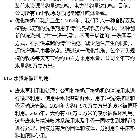
装前水资源节约量达39%，电力节约量达10%。目前，
公司所有18个牧场均已配备精准喷淋系统。
优化挤奶前乳房卫生：2024年，我们引入一种含酵素及
植物提取剂的洗涤剂用于清洁擦拭乳房的毛巾。这种创
新的洗涤剂只需“一洗一漂”，不同于以往的“一洗两漂”
方式，在提供卓越的清洁性能、减少泡沫产生的同时，
还能增强毛巾柔软度。通过这一优化措施，每个万头规
模的牧场每天可节约约10立方米用水量，公司全年节约
水量约9万立方米。
3.1.2 水资源循环利用
废水再利用和处理：公司将挤奶厅挤奶机的清洗用水进
行循环利用，使用中水代替新鮮水，用于冲洗待挤区和
粪污输送管路。2024年大约有978万立方米的废水被循环
利用。2025年，大约有716万立方米的废水被循环利用。
这些废水与精准喷淋系统用水及牛粪一同收集到发酵池
进行处理，固液分离后的固体和液体，分别用作牛床垫
料和肥料使用。