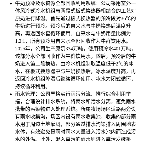
牛奶预冷及水资源全部回收利用系统：公司采用室外一
体风冷式冷水机组与两段式板式换热器相结合的工艺对
原奶进行降温。首先通过板式换热器的预冷段对36℃的
牛奶进行预冷。预冷后的自来水与牛奶换热后温度升
高，再返回水窖循环使用。自来水与牛奶用量比例为
1.2:1，所有预冷用自来水全部回收作为牛群饮用水。
2025年，公司生产原奶334万吨，使用预冷水401万吨，
该部分水全部回收作为牛群饮用水。随后，预冷后的牛
奶进入第二段换热，由冷水机组制取温度低于2℃的冰
水，在板式换热器中与牛奶换热后，冰水温度升高，再
返回冷水机组降温后继续循环使用。冰水为闭式循环，
持续循环利用。
雨水管理：公司严格实行雨污分流、推行综合利用举
措，合理设计排水系统，将雨水和污水分离，避免雨水
携带的污染物进入处理系统。所属牧场场区道路两旁设
有雨水收集沟，场区内设有雨水收集池，收集的部分雨
水用于周边土地灌溉，部分通过排水沟渠排入周围地表
水体，有效避免暴雨时雨水大量进入污水池内而造成污
水的外溢。此外，混入粪污的雨水则进入粪污发酵系