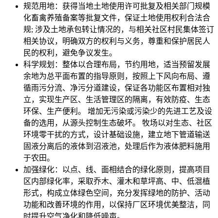
规范用地：获得当地土地使用许可批复及相关部门规模
化畜禽养殖备案等批复文件，保证土地使用权利合法合
规; 涉及土地承包转让情况的，与相关社区村民集体签订
相关协议，明确双方的权利与义务，尊重和保护居民人
民的权利，避免争议发生。
科学规划：整体以合理布局，节约用地，适当预留发展
余地为总平面布置的指导原则，按照上下风向布局、遵
循雨污分流、净污分道建设，保证各功能区布置相对独
立，实现生产区、生活管理区的隔离，有效防疫、生态
环保、生产便利。 增加无污染或污染少的先进工艺及设
备的选用，从源头控制生态破坏。 牧场以对生态、社区
环境零干扰的方式，设计基础设施，建立地下管道输送
固液分离后的液体到沼液池，处理后作为液体肥料施用
于农田。
加强绿化：以点、线、面相结合的绿化原则，提高项目
区内部绿化率，采取乔木、灌木和草坪高、中、低混植
形式，构成立体绿色空间，充分发挥绿地的防护、活动
功能和改善环境的作用，以保持厂区环境优美整洁，同
时提升空气净化和降低噪声。