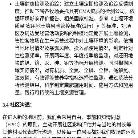
土壤健康检测及追踪：建立土壤定期检测及追踪反馈制
度，推动下属各牧场委托具有CMA资质的检测公司，依
据环境影响评价报告、相关国家标准、参考《土壤环境
质量 农用地土壤风险管控标准(试行）》等标准，对场
区及周边受经营活动影响的种植地定期开展土壤检测，
管控各牧场在生产运营过程中对土壤环境的影响。依据
当地环境情况及暴露风险、投入品使用情况，制定针对
性检测频率，开展两年度、年度或季度监测，对还田地
块的镉、铬、汞、砷、铅等指标开展检测。同时根据区
域实际情况，对有机质、全氮、全磷、全钾、碱解氮、
速效磷、有效钾等营养学指标选择性监测。通过系统分
析检测结果，科学制定粪肥施用时间、施用方法和施用
量，践行可持续的土壤资源管理。
3.4 社区沟通：
在进入新的地区前，我们会采用自由、事前和知情同意
（FPIC）的原则，主动开展社区影响评估并与当地的村长等
其他村民代表进行沟通，以使每一位居民都对我们牧场的运营