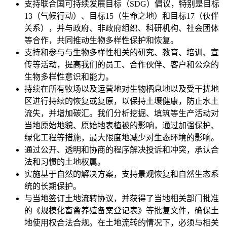
支持联合国可持续发展目标（SDG）倡议，特别是目标
13（气候行动）、目标15（生命之地）和目标17（伙伴
关系），并与政府、非政府组织、科研机构、社会团体
等合作，共同推动生物多样性保护和恢复。
支持和参与与生物多样性相关的研究、教育、培训、宣
传等活动，提高我们的员工、合作伙伴、客户和公众的
生物多样性意识和能力。
持续在所有牧场以及运营地对生物栖息地以及受干扰地
区进行持续的恢复或复原，以保持土壤健康，防止水土
流失，并增加碳汇。我们分析挖掘、填筑等生产活动对
当地原始地貌、原始地表植被的影响，通过加强保护、
绿化工程等措施，最大限度地减少对生态环境的影响。
通过公开、透明和协商的程序解决投诉和冲突，承认合
法和习惯的土地权属。
实施基于自然的解决方案，支持景观恢复和自然生态系
统的长期保护。
与当地签订土地流转协议，并获得了当地相关部门批准
的《规模化畜禽养殖备案登记表》等批复文件，确保土
地使用权合法合规。在土地流转的情况下，必须与相关