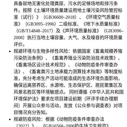
具备就地无害化处理粪尿、污水的足够场地和排污条
件。按照《土壤环境质量建设用地土壤污染风险管控标
准（试行）》（GB36600–2018）、《环境空气质量标
准》（GB3095–1996）二级标准、《地下水质量标准》
（GB/T14848–2017）及《声环境质量标准》（GB3096–
2008）执行当地土壤容量、大气、水及噪音的环境质量
评价。
规避环境与生物多样性风险：依据国家《畜禽规模养殖
污染防治条例》、《畜禽养殖业污染防治技术政策》、
《畜禽场区设计技术规范》、《动物防疫条件审查办
法》、《畜禽粪污土地承载力测算技术指南》等制度标
准，充分考虑生产活动可能造成的生态环境负面影响，
确保远离禁养区、水源地、生态保护区、居民聚集区及
风景名胜区等环境敏感点。 同时遵循《中华人民共和国
环境保护法》要求在项目建设前期（环评手续办理期
间）开展公众参与活动，发放《公众参与调查表》对项
目情况充分告知。
规避防疫风险：根据《动物防疫条件审查办法
（2022）》、《GB16568–2006奶牛场卫生规范》、